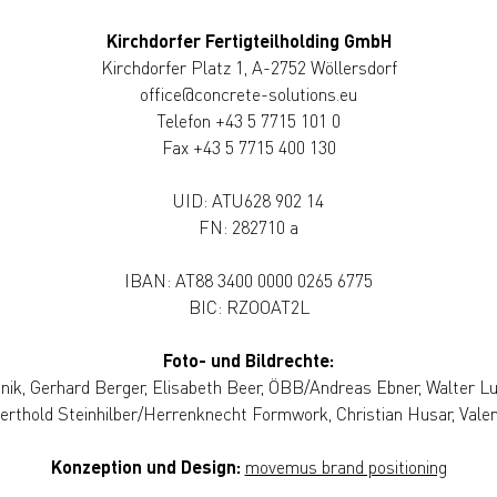
Kirchdorfer Fertigteilholding GmbH
Kirchdorfer Platz 1, A-2752 Wöllersdorf
office@concrete-solutions.eu
Telefon +43 5 7715 101 0
Fax +43 5 7715 400 130
UID: ATU628 902 14
FN: 282710 a
IBAN: AT88 3400 0000 0265 6775
BIC: RZOOAT2L
Foto- und Bildrechte:
snik, Gerhard Berger, Elisabeth Beer, ÖBB/Andreas Ebner, Walter L
erthold Steinhilber/Herrenknecht Formwork, Christian Husar, Valen
Konzeption und Design:
movemus brand positioning