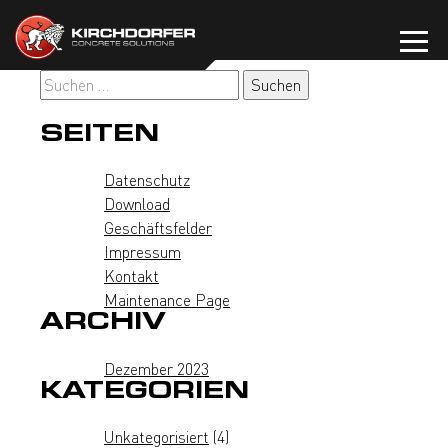
Zum
Inhalt
springen
Suchen
nach:
SEITEN
Datenschutz
Download
Geschäftsfelder
Impressum
Kontakt
Maintenance Page
ARCHIV
Dezember 2023
KATEGORIEN
Unkategorisiert
(4)